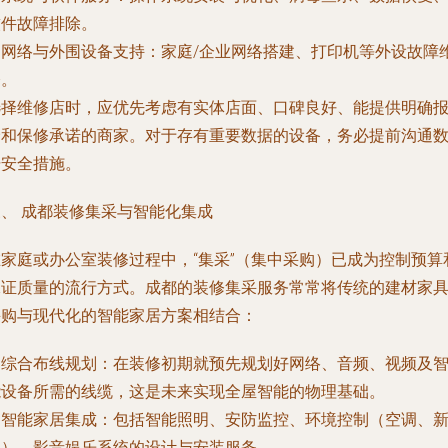
软件故障排除。
.
网络与外围设备支持
：家庭/企业网络搭建、打印机等外设故障
修。
选择维修店时，应优先考虑有实体店面、口碑良好、能提供明确
价和保修承诺的商家。对于存有重要数据的设备，务必提前沟通
据安全措施。
三、 成都装修集采与智能化集成
在家庭或办公室装修过程中，“集采”（集中采购）已成为控制预算
保证质量的流行方式。成都的装修集采服务常常将传统的建材家
采购与现代化的智能家居方案相结合：
.
综合布线规划
：在装修初期就预先规划好网络、音频、视频及
能设备所需的线缆，这是未来实现全屋智能的物理基础。
.
智能家居集成
：包括智能照明、安防监控、环境控制（空调、
风）、影音娱乐系统的设计与安装服务。