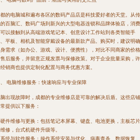
成都的电脑城和遍布各区的数码产品店是科技爱好者的天堂。从
统的百脑汇、数码广场到新兴的大型电器连锁和品牌体验店，消
者可以接触到从高端游戏笔记本、创意设计工作站到各类智能手
机、平板、相机及智能穿戴设备的最新款产品。购买时，建议明
自身需求（如办公、游戏、设计、便携性），对比不同商家的价
与售后服务，并留意正规发票与保修政策。对于企业批量采购，
多经销商也提供定制化配置与商务优惠方案。
二、 电脑维修服务：快速响应与专业保障
电脑出现故障时，成都的专业维修店是可靠的解决后盾。这些店
通常提供以下服务：
.
硬件维修与更换
：包括笔记本屏幕、键盘、电池更换，主板芯
级维修，台式机硬件升级等。
.
系统与软件服务
：操作系统安装与优化、病毒查杀、数据恢复